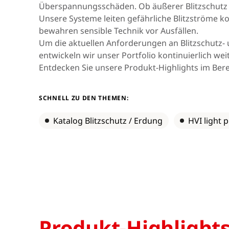
Asien & Ozeanien
Überspannungsschäden. Ob äußerer Blitzschutz
Unsere Systeme leiten gefährliche Blitzströme ko
bewahren sensible Technik vor Ausfällen.
Um die aktuellen Anforderungen an Blitzschutz-
Afrika & Mittlerer
entwickeln wir unser Portfolio kontinuierlich wei
Osten
Entdecken Sie unsere Produkt-Highlights im Bere
SCHNELL ZU DEN THEMEN:
Katalog Blitzschutz / Erdung
HVI light p
Produkt-Highlight