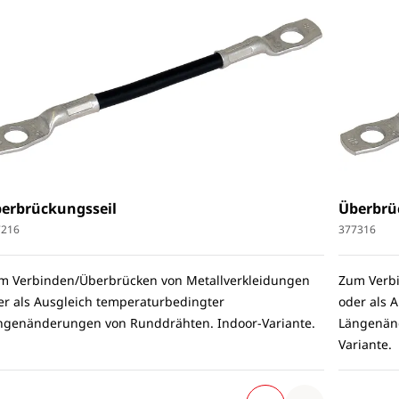
erbrückungsseil
Überbrü
7216
377316
m Verbinden/Überbrücken von Metallverkleidungen
Zum Verbi
er als Ausgleich temperaturbedingter
oder als 
ngenänderungen von Runddrähten. Indoor-Variante.
Längenän
Variante.