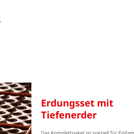
s
Erdungsset mit
Tiefenerder
Das Komplettpaket ist speziell für Einfa