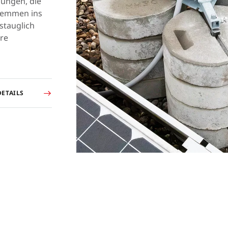
sungen, die
lemmen ins
stauglich
hre
DETAILS