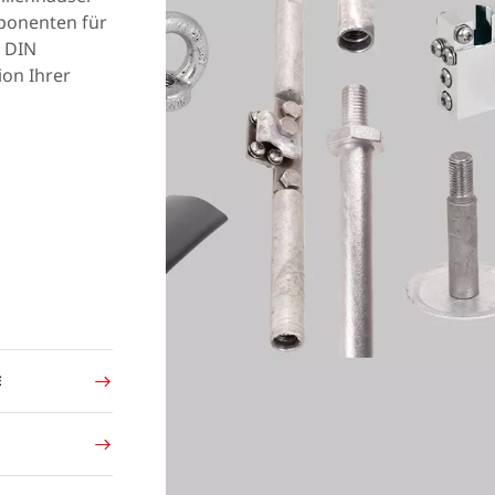
mponenten für
 DIN
ion Ihrer
E