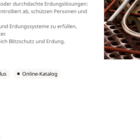
 oder durchdachte Erdungslösungen:
Norway
Polen
ntrolliert ab, schützen Personen und
Rumänien
Slowakei
 und Erdungssysteme zu erfüllen,
Spanien
Schweden
ter.
ich Blitzschutz und Erdung.
Türkei
Ukraine
lus
Online-Katalog
s