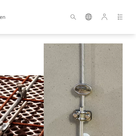
en
Kroatien
Estland
Deutschland
Ungarn
Lettland
Niederlande