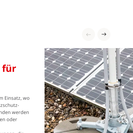
für
 Einsatz, wo
tzschutz-
unden werden
len oder