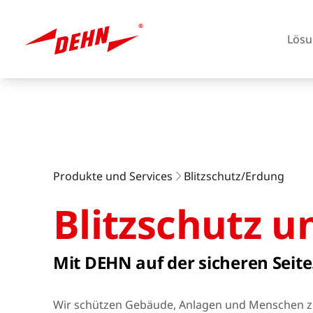
Lösu
Skip
to
main
content
Europa
Produkte und Services
Blitzschutz/Erdung
Blitzschutz u
Amerika
Mit DEHN auf der sicheren Seite
Wir schützen Gebäude, Anlagen und Menschen zuv