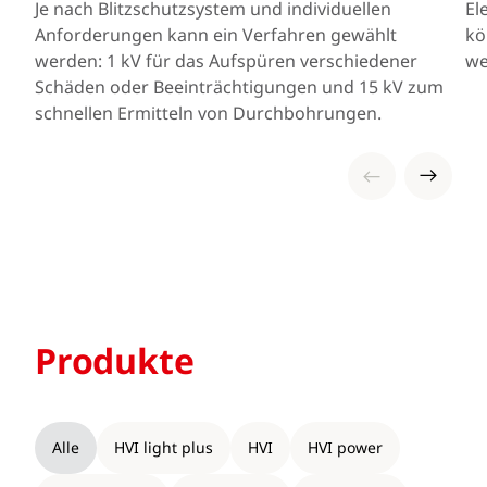
Je nach Blitzschutzsystem und individuellen
El
Anforderungen kann ein Verfahren gewählt
kö
werden: 1 kV für das Aufspüren verschiedener
we
Schäden oder Beeinträchtigungen und 15 kV zum
schnellen Ermitteln von Durchbohrungen.
Produkte
Alle
HVI light plus
HVI
HVI power