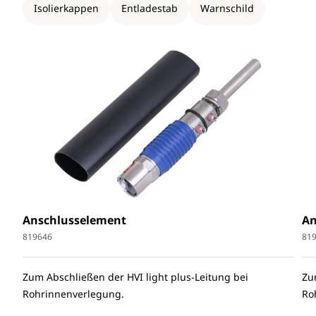
Isolierkappen
Entladestab
Warnschild
Anschlusselement
An
819646
81
Zum Abschließen der HVI light plus-Leitung bei
Zu
Rohrinnenverlegung.
Ro