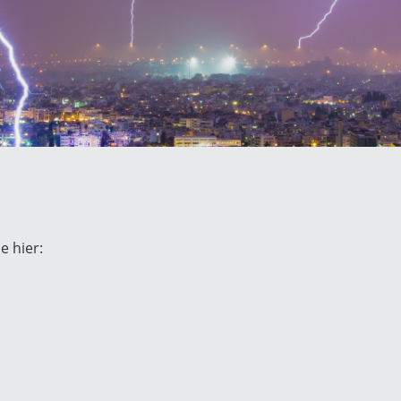
Norway
Polen
Rumänien
Slowakei
Spanien
Schweden
Türkei
Ukraine
e hier: