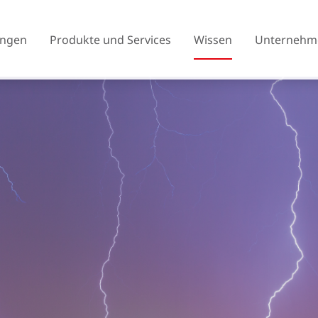
ngen
Produkte und Services
Wissen
Unternehm
Österreich
Belgien
Tschechien
Dänemark
Finnland
Frankreich
Vereinigtes Königreich
Griechenland
Island
Italien
Litauen
Nordmazedonien