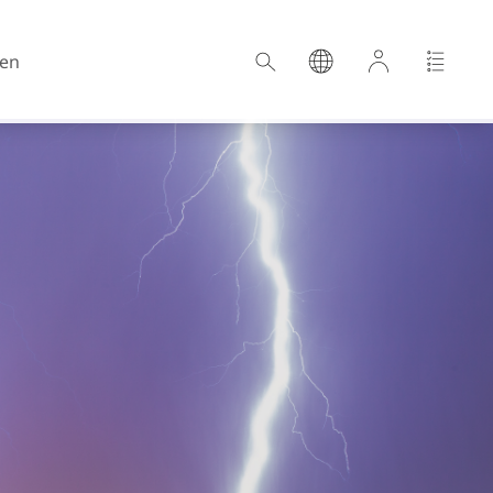
en
Kroatien
Estland
Deutschland
Ungarn
Lettland
Niederlande