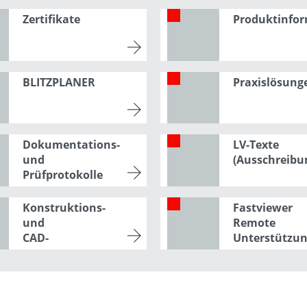
Zertifikate
Produktinfo
BLITZPLANER
Praxislösung
Dokumentations-
LV-Texte
und
(Ausschreibu
Prüfprotokolle
Konstruktions-
Fastviewer
und
Remote
CAD-
Unterstützu
Zeichnungen