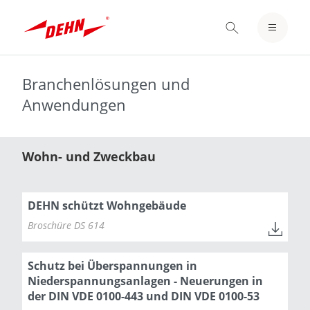
Skip
to
EINLOGGEN / REGISTRIEREN
main
content
MERKZETTEL
Branchenlösungen und
Anwendungen
Wohn- und Zweckbau
DEHN schützt Wohngebäude
Broschüre DS 614
Schutz bei Überspannungen in
Niederspannungsanlagen - Neuerungen in
der DIN VDE 0100-443 und DIN VDE 0100-53