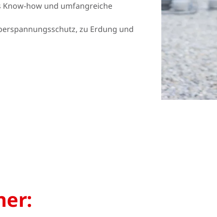
es Know-how und umfangreiche
Norway
Polen
 Überspannungsschutz, zu Erdung und
Rumänien
Slowakei
Spanien
Schweden
Türkei
Ukraine
ner: