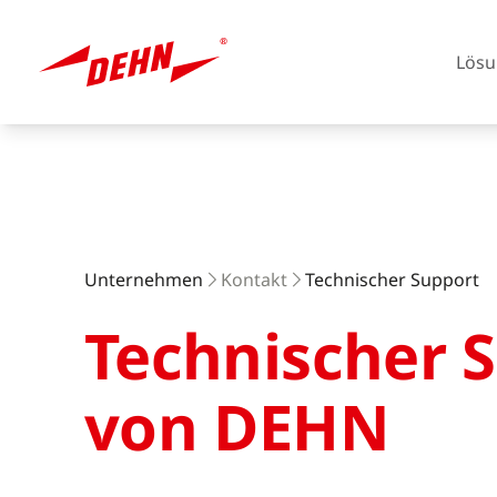
Lösu
Skip
to
main
content
Europa
Unternehmen
Kontakt
Technischer Support
Technischer 
Amerika
von DEHN