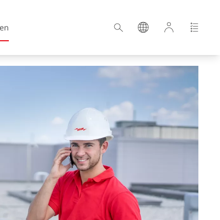
en
Kroatien
Estland
Deutschland
Ungarn
Lettland
Niederlande