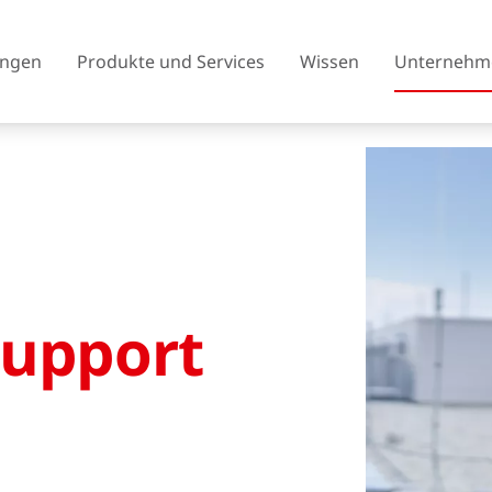
ngen
Produkte und Services
Wissen
Unternehm
Österreich
Belgien
Tschechien
Dänemark
Support
Finnland
Frankreich
Vereinigtes Königreich
Griechenland
Island
Italien
Litauen
Nordmazedonien