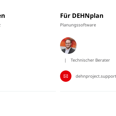
en
Für DEHNplan
z
Planungssoftware
|
Technischer Berater
dehnproject.suppor