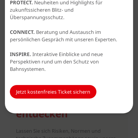
leistungsstarke Prüfung von Produkten, Anlagen und Systemen.
PROTECT.
Neuheiten und Highlights für
Die Prüfungen und Ergebnisse werden in international
zukunftssicheren Blitz- und
anerkannten Prüfberichten dokumentiert.
Überspannungsschutz.
CONNECT.
Beratung und Austausch im
persönlichen Gespräch mit unseren Experten.
INSPIRE.
Interaktive Einblicke und neue
Perspektiven rund um den Schutz von
Bahnsystemen.
DEHNacademy
Jetzt kostenfreies Ticket sichern
Seminare zum Thema
entdecken
Lassen Sie sich Risiken, Normen und