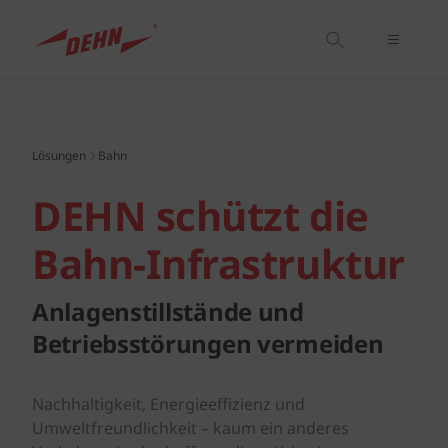
EINLOGGEN / REGISTRIEREN
Skip
MERKZETTEL
to
main
Lösungen
Bahn
content
DEHN schützt die
Bahn-Infrastruktur
Anlagenstillstände und
Betriebsstörungen vermeiden
Nachhaltigkeit, Energieeffizienz und
Umweltfreundlichkeit – kaum ein anderes