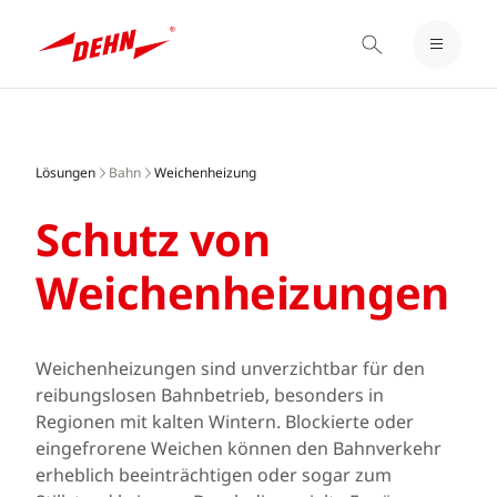
EINLOGGEN / REGISTRIEREN
Skip
MERKZETTEL
to
main
Lösungen
Bahn
Weichen­heizung
content
Schutz von
Weichen­heizungen
Weichenheizungen sind unverzichtbar für den
reibungslosen Bahnbetrieb, besonders in
Regionen mit kalten Wintern. Blockierte oder
eingefrorene Weichen können den Bahnverkehr
erheblich beeinträchtigen oder sogar zum