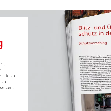
g
rt,
r
eitig zu
r zu
setzen.