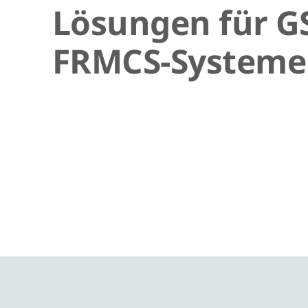
HVI light plus-
Lösungen für G
Leitung
FRMCS-System
DEHNpatch
Klasse EA