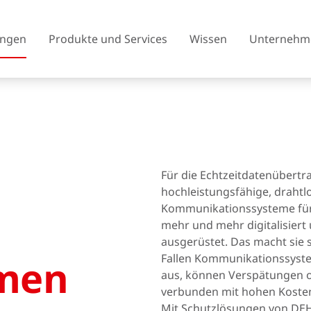
ngen
Produkte und Services
Wissen
Unternehm
Österreich
Belgien
Für die Echtzeitdatenübertr
Tschechien
Dänemark
hochleistungsfähige, drahtl
Kommunikationssysteme für
Finnland
Frankreich
mehr und mehr digitalisiert
Vereinigtes Königreich
ausgerüstet. Das macht sie s
Griechenland
Fallen Kommunikationssyst
men
Island
Italien
aus, können Verspätungen od
verbunden mit hohen Kost
Litauen
Nordmazedonien
Mit Schutzlösungen von DEH