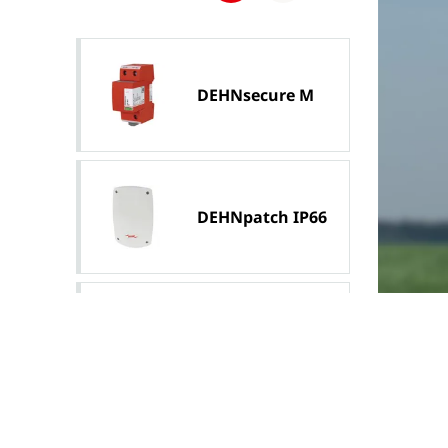
DEHNsecure M
DEHNpatch IP66
HVI light plus
Leitung Cu