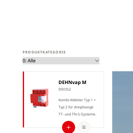
Asien & Ozeanien
Afrika & Mittlerer
Osten
PRODUKTKATEGORIE
DEHNvap M
900352
Kombi-Ableiter Typ 1 +
Typ 2 für dreiphasige
TT- und TN-S-Systeme.