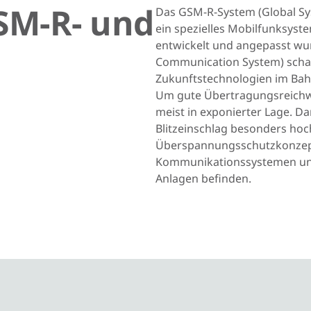
SM-R- und
Das GSM-R-System (Global Sys
ein spezielles Mobilfunksyst
entwickelt und angepasst wu
e
Communication System) schaff
Zukunftstechnologien im Ba
Um gute Übertragungsreichwe
meist in exponierter Lage. Da
Blitzeinschlag besonders hoch
Überspannungsschutzkonzept 
Kommunikationssystemen und
Anlagen befinden.