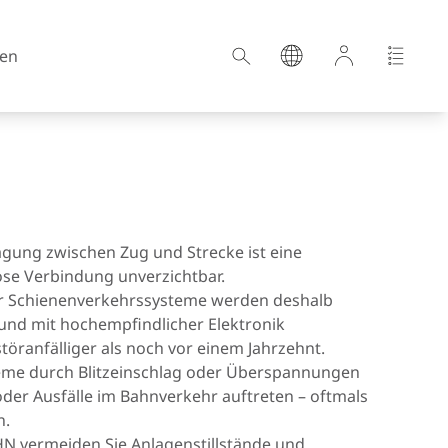
en
Kroatien
agung zwischen Zug und Strecke ist eine
Estland
ose Verbindung unverzichtbar.
 Schienenverkehrssysteme werden deshalb
Deutschland
 und mit hochempfindlicher Elektronik
töranfälliger als noch vor einem Jahrzehnt.
Ungarn
eme durch Blitzeinschlag oder Überspannungen
Lettland
er Ausfälle im Bahnverkehr auftreten – oftmals
en.
Niederlande
N vermeiden Sie Anlagenstillstände und