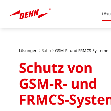
Lösu
Skip
to
main
content
Lösungen
Bahn
GSM-R- und FRMCS-Systeme
Schutz von
Europa
GSM-R- und
Amerika
FRMCS-Syste