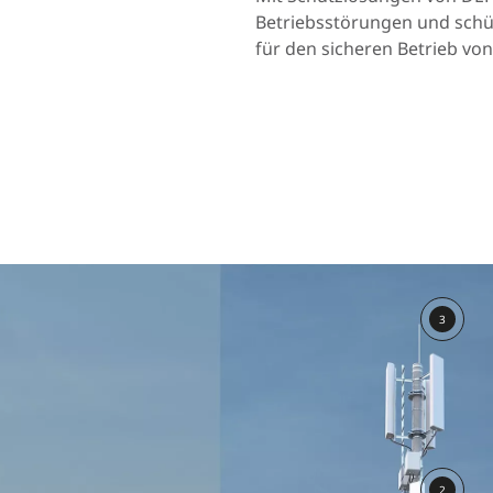
Norway
Betriebsstörungen und sch
Polen
für den sicheren Betrieb v
Rumänien
Slowakei
Spanien
Schweden
Türkei
Ukraine
3
2