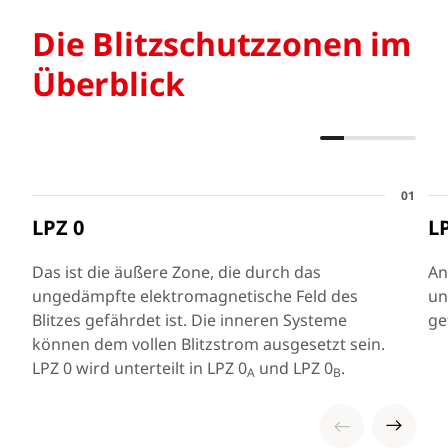
Die Blitzschutzzonen im
Überblick
01
LPZ 0
L
Das ist die äußere Zone, die durch das
An
ungedämpfte elektromagnetische Feld des
un
Blitzes gefährdet ist. Die inneren Systeme
ge
können dem vollen Blitzstrom ausgesetzt sein.
LPZ 0 wird unterteilt in LPZ 0
und LPZ 0
.
A
B