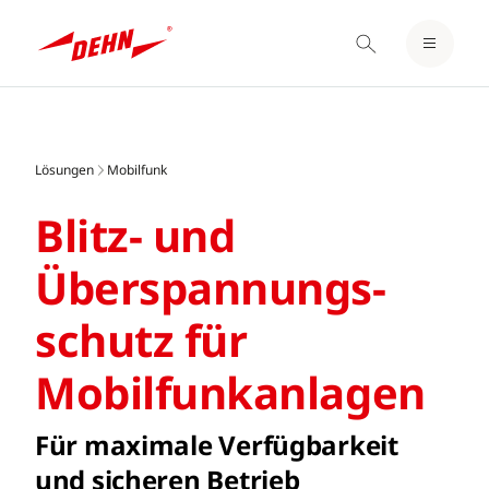
EINLOGGEN / REGISTRIEREN
Skip
MERKZETTEL
to
main
Lösungen
Mobilfunk
content
Blitz- und
Überspannungs­
schutz für
Mobilfunk­anlagen
Für maximale Verfügbarkeit
und sicheren Betrieb