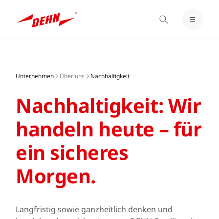
EINLOGGEN / REGISTRIEREN
Skip
MERKZETTEL
to
main
Unternehmen
Über uns
Nachhaltigkeit
content
Nachhaltigkeit: Wir
handeln heute – für
ein sicheres
Morgen.
Langfristig sowie ganzheitlich denken und