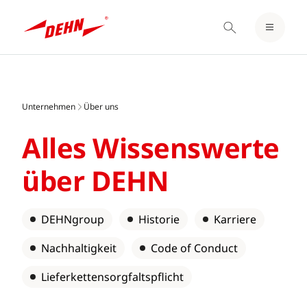
EINLOGGEN / REGISTRIEREN
Skip
MERKZETTEL
to
main
Unternehmen
Über uns
content
Alles Wissenswerte
über DEHN
DEHNgroup
Historie
Karriere
Nachhaltigkeit
Code of Conduct
Lieferkettensorgfaltspflicht