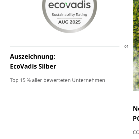
01
Auszeichnung:
EcoVadis Silber
Top 15 % aller bewerteten Unternehmen
N
P
C