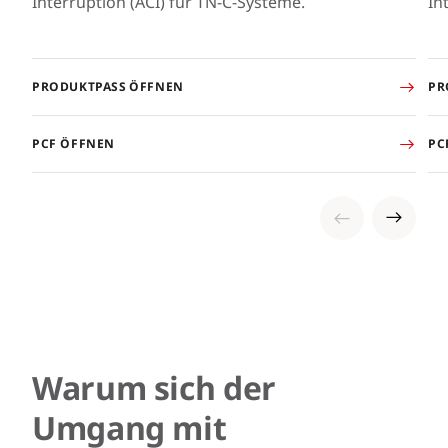
Interruption (ACI) für TN-C-Systeme.
In
PRODUKTPASS ÖFFNEN
PR
PCF ÖFFNEN
PC
Warum sich der
Umgang mit