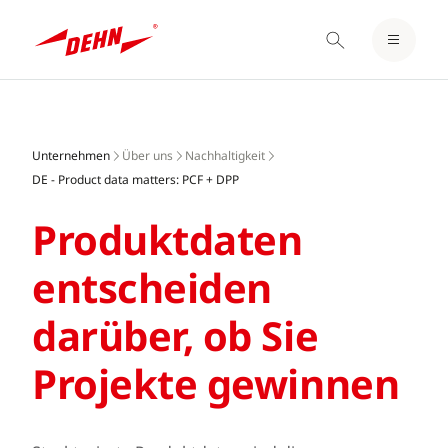
EINLOGGEN / REGISTRIEREN
Skip
MERKZETTEL
to
main
Unternehmen
Über uns
Nachhaltigkeit
content
DE - Product data matters: PCF + DPP
Produktdaten
entscheiden
darüber, ob Sie
Projekte gewinnen