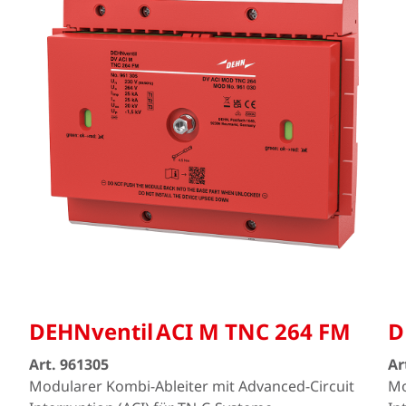
DEHNventil ACI M TNC 264 FM
D
Art. 961305
Ar
Modularer Kombi-Ableiter mit Advanced-Circuit
Mo