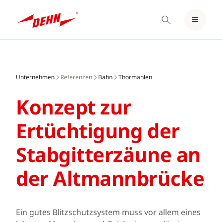
EINLOGGEN / REGISTRIEREN
Skip
MERKZETTEL
to
main
Unternehmen
Referenzen
Bahn
Thormählen
content
Konzept zur
Ertüchtigung der
Stabgitter­zäune an
der Altmann­brücke
Ein gutes Blitzschutzsystem muss vor allem eines