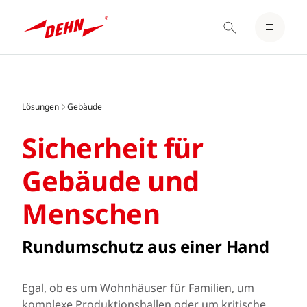
EINLOGGEN / REGISTRIEREN
Skip
MERKZETTEL
to
main
Lösungen
Gebäude
content
Sicherheit für
Gebäude und
Menschen
Rundumschutz aus einer Hand
Egal, ob es um Wohnhäuser für Familien, um
komplexe Produktionshallen oder um kritische