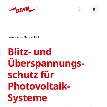
EINLOGGEN / REGISTRIEREN
Skip
MERKZETTEL
to
main
Lösungen
Photovoltaik
content
Blitz- und
Überspannungs­
schutz für
Photovoltaik-
Systeme