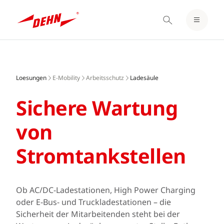
EINLOGGEN / REGISTRIEREN
Skip
MERKZETTEL
to
main
Loesungen
E-Mobility
Arbeitsschutz
Ladesäule
content
Sichere Wartung
von
Stromtankstellen
Ob AC/DC-Ladestationen, High Power Charging
oder E-Bus- und Truckladestationen – die
Sicherheit der Mitarbeitenden steht bei der