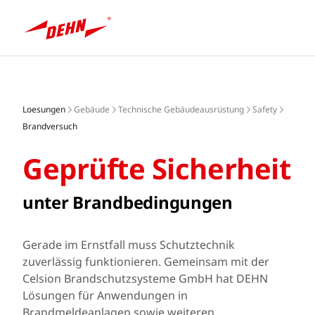
EINLOGGEN / REGISTRIEREN
Skip
MERKZETTEL
to
main
Loesungen
Gebäude
Technische Gebäudeausrüstung
Safety
content
Brandversuch
Geprüfte Sicherheit
unter Brandbedingungen
Gerade im Ernstfall muss Schutztechnik
zuverlässig funktionieren. Gemeinsam mit der
Celsion Brandschutzsysteme GmbH hat DEHN
Lösungen für Anwendungen in
Brandmeldeanlagen sowie weiteren