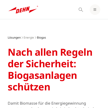
EINLOGGEN / REGISTRIEREN
Skip
MERKZETTEL
to
main
Lösungen
Energie
Biogas
content
Nach allen Regeln
der Sicherheit:
Biogasanlagen
schützen
Damit Biomasse für die Energiegewinnung