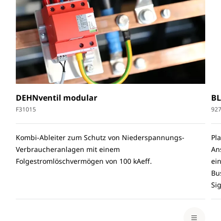
DEHNventil modular
BL
F31015
92
Kombi-Ableiter zum Schutz von Niederspannungs-
Pl
Verbraucheranlagen mit einem
An
Folgestromlöschvermögen von 100 kAeff.
ei
Bu
Si