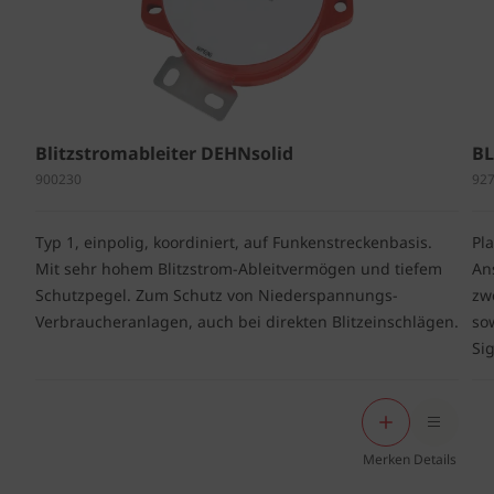
Blitzstromableiter DEHNsolid
BL
900230
92
Typ 1, einpolig, koordiniert, auf Funkenstreckenbasis.
Pl
Mit sehr hohem Blitzstrom-Ableitvermögen und tiefem
An
Schutzpegel. Zum Schutz von Niederspannungs-
zw
Verbraucheranlagen, auch bei direkten Blitzeinschlägen.
so
Si
Merken
Details