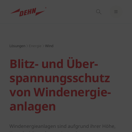
EINLOGGEN / REGISTRIEREN
Skip
MERKZETTEL
to
main
Lösungen
Energie
Wind
content
Blitz- und Über­
spannungs­schutz
von Windenergie­
anlagen
Windenergieanlagen sind aufgrund ihrer Höhe,