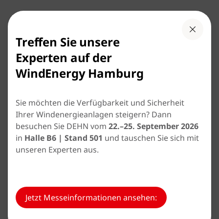
Treffen Sie unsere
Downloads
Experten auf der
WindEnergy Hamburg
| Flyer
| DS 191
Sie möchten die Verfügbarkeit und Sicherheit
Blitzschutz-Lösungen für
Ihrer Windenergieanlagen steigern? Dann
Windkraftanlagen
besuchen Sie DEHN vom
22.–25. September 2026
in
Halle B6 | Stand 501
und tauschen Sie sich mit
unseren Experten aus.
| Broschüre
| DS103
DEHN schützt Windenergieanlagen
Jetzt Messeinformationen ansehen:
| Schutzvorschlag
| WPX023
Blitz- und Überspannungsschutz für