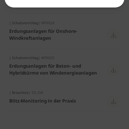
Windenergieanlagen
| Schutzvorschlag
| WPX024
Erdungsanlagen für Onshore-
Windkraftanlagen
| Schutzvorschlag
| WPX025
Erdungsanlagen für Beton- und
Hybridtürme von Windenergieanlagen
| Broschüre
| DS 258
Blitz-Monitoring in der Praxis