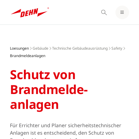
EINLOGGEN / REGISTRIEREN
Skip
MERKZETTEL
to
main
Loesungen
Gebäude
Technische Gebäudeausrüstung
Safety
content
Brandmeldeanlagen
Schutz von
Brandmelde­
anlagen
Für Errichter und Planer sicherheitstechnischer
Anlagen ist es entscheidend, den Schutz von