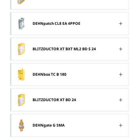
DEHNpatch CL8 EA 4PPOE
BLITZDUCTOR XT BXT ML2 BD S 24
DEHNbox TC B 180​
BLITZDUCTOR XT BD 24
DEHNgate G SMA