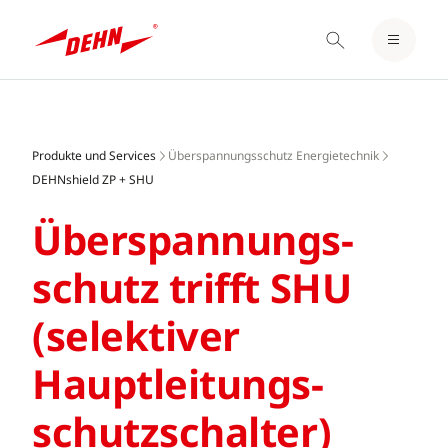
EINLOGGEN / REGISTRIEREN
Skip
MERKZETTEL
to
main
Produkte und Services
Überspannungsschutz Energietechnik
content
DEHNshield ZP + SHU
Überspannungs­
schutz trifft SHU
(selektiver
Hauptleitungs­
schutzschalter)