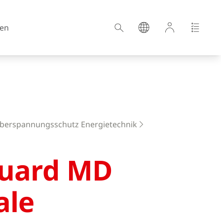
en
Kroatien
berspannungsschutz Energietechnik
Estland
Deutschland
uard MD
Ungarn
ale
Lettland
Niederlande