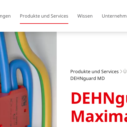
ngen
Produkte und Services
Wissen
Unternehm
Österreich
Belgien
Produkte und Services
Ü
Tschechien
Dänemark
DEHNguard MD
Finnland
Frankreich
DEHNg
Vereinigtes Königreich
Griechenland
Maxim
Island
Italien
Litauen
Nordmazedonien