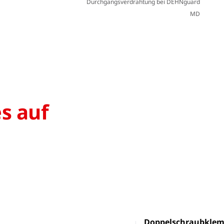
Durchgangsverdrahtung bei DEHNguard
MD
s auf
Doppelschraubkle