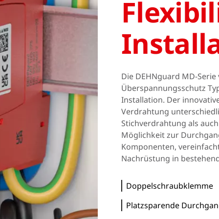
Flexibil
Norway
Polen
Rumänien
Slowakei
Install
Spanien
Schweden
Türkei
Ukraine
Die DEHNguard MD-Serie v
Überspannungsschutz Typ 2
Installation. Der innovat
Verdrahtung unterschiedli
Stichverdrahtung als auc
Möglichkeit zur Durchgan
Komponenten, vereinfacht 
Nachrüstung in bestehen
Doppelschraubklemme
Platzsparende Durchga