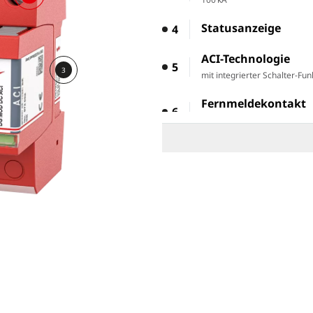
Statusanzeige
4
ACI-Technologie
5
3
mit integrierter Schalter-F
Fernmeldekontakt
6
für eine einfache Fernüber