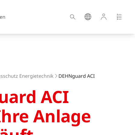
en
Kroatien
schutz Energietechnik
DEHNguard ACI
Estland
ard ACI
Deutschland
Ungarn
Ihre Anlage
Lettland
Niederlande