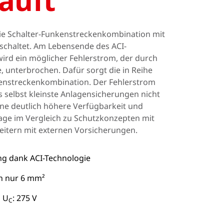
läuft
Portugal
Slowenien
ie Schalter-Funkenstreckenkombination mit
eschaltet. Am Lebensende des ACI-
Schweiz
ird ein möglicher Fehlerstrom, der durch
, unterbrochen. Dafür sorgt die in Reihe
kenstreckenkombination. Der Fehlerstrom
s selbst kleinste Anlagensicherungen nicht
ine deutlich höhere Verfügbarkeit und
lage im Vergleich zu Schutzkonzepten mit
eitern mit externen Vorsicherungen.
ng dank ACI-Technologie
n nur 6 mm²
 U
: 275 V
C