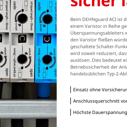
sicher 
Norway
Polen
Rumänien
Slowakei
Beim DEHNguard ACI ist d
einem Varistor in Reihe g
Spanien
Schweden
Überspannungsableiters w
Türkei
den Varistor fließen würde
Ukraine
geschaltete Schalter-Fun
wird soweit reduziert, das
auslösen. Dies bedeutet e
Betriebssicherheit der An
handelsüblichen Typ-2-Abl
Einsatz ohne Vorsicheru
Anschlussquerschnitt vo
Höchste Dauerspannung