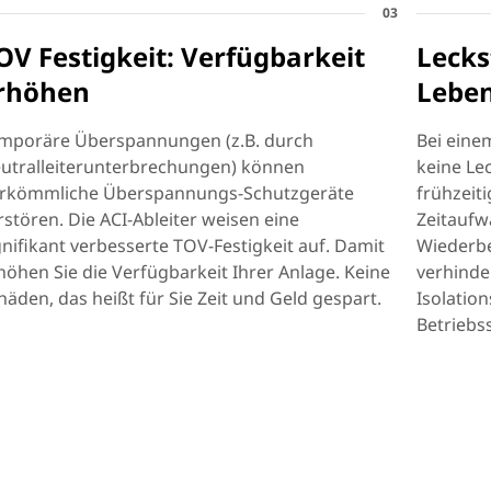
03
OV Festigkeit: Verfügbarkeit
Lecks
rhöhen
Lebe
mporäre Überspannungen (z.B. durch
Bei eine
utralleiterunterbrechungen) können
keine Le
rkömmliche Überspannungs-Schutzgeräte
frühzeit
rstören. Die ACI-Ableiter weisen eine
Zeitaufw
gnifikant verbesserte TOV-Festigkeit auf. Damit
Wiederbe
höhen Sie die Verfügbarkeit Ihrer Anlage. Keine
verhinde
häden, das heißt für Sie Zeit und Geld gespart.
Isolatio
Betriebss