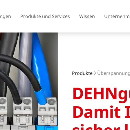
ngen
Produkte und Services
Wissen
Unternehm
Österreich
Belgien
Produkte
Überspannungs
Tschechien
Dänemark
DEHNgu
Finnland
Frankreich
Vereinigtes Königreich
Griechenland
Damit 
Island
Italien
Litauen
Nordmazedonien