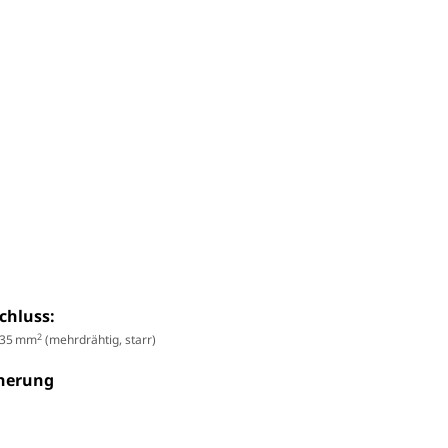
schluss:
2
s 35 mm
(mehrdrähtig, starr)
cherung