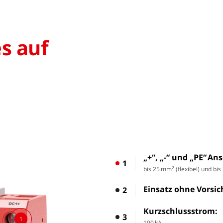
s auf
„+“, „-“ und „PE“ An
1
2
bis 25 mm
(flexibel) und bi
Einsatz ohne Vorsi
2
Kurzschlussstrom:
3
1
100 kA