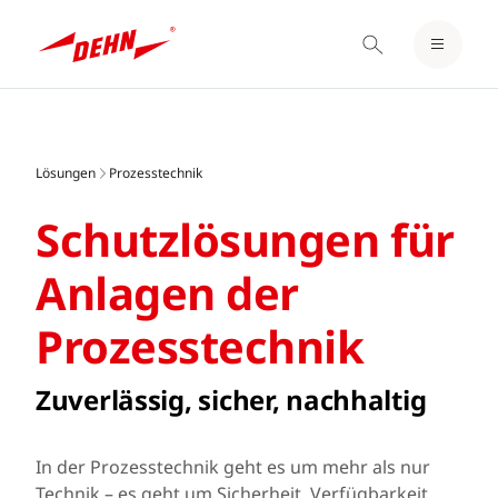
EINLOGGEN / REGISTRIEREN
Skip
MERKZETTEL
to
main
Lösungen
Prozesstechnik
content
Schutzlösungen für
Anlagen der
Prozesstechnik
Zuverlässig, sicher, nachhaltig
In der Prozesstechnik geht es um mehr als nur
Technik – es geht um Sicherheit, Verfügbarkeit