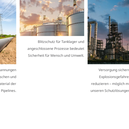
Blitzschutz für Tanklager und
angeschlossene Prozesse bedeutet
Sicherheit für Mensch und Umwelt.
nnungen
Versorgung sichern,
hen und
Explosionsgefahren
rial der
reduzieren – möglich mit
ipelines.
unseren Schutzlösungen.