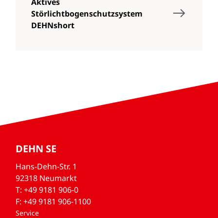
Aktives
Störlichtbogenschutzsystem
DEHNshort
DEHN SE
Hans-Dehn-Str. 1
92318 Neumarkt
T: +49 9181 906-0
F: +49 9181 906-1100
Service