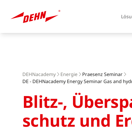
Lösu
Skip
to
main
content
Europa
DEHNacademy
Energie
Praesenz Seminar
DE - DEHNacademy Energy Seminar Gas and hyd
Blitz-, Über­
Amerika
schutz und E