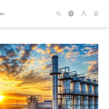
en
Kroatien
Estland
Deutschland
Ungarn
Lettland
Niederlande