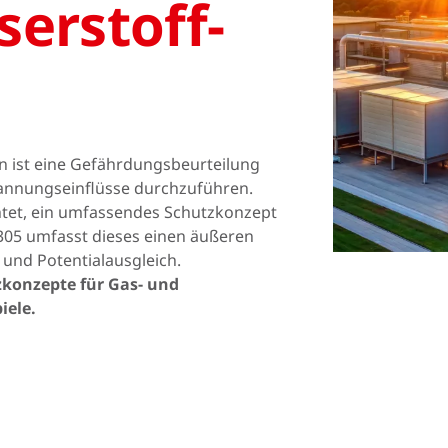
er­stoff­
Norway
Polen
Rumänien
Slowakei
Spanien
Schweden
Türkei
Ukraine
n ist eine Gefährdungsbeurteilung
spannungseinflüsse durchzuführen.
htet, ein umfassendes Schutzkonzept
05 umfasst dieses einen äußeren
 und Potentialausgleich.
zkonzepte für Gas- und
iele.