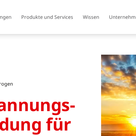
ngen
Produkte und Services
Wissen
Unternehm
Österreich
Belgien
Tschechien
Dänemark
rogen
Finnland
Frankreich
spannungs­
Vereinigtes Königreich
Griechenland
rdung für
Island
Italien
Litauen
Nordmazedonien