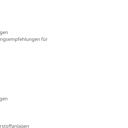
lagen
lungsempfehlungen für
agen
rstoffanlagen