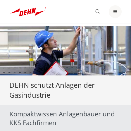
EINLOGGEN / REGISTRIEREN
MERKZETTEL
Skip
to
main
content
DEHN schützt Anlagen der
Gasindustrie
Kompaktwissen Anlagenbauer und
KKS Fachfirmen