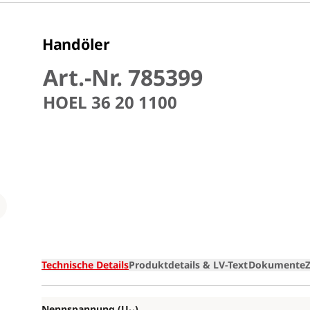
Handöler
Art.-Nr. 785399
HOEL 36 20 1100
Loading
Technische Details
Produktdetails & LV-Text
Dokumente
Nennspannung (U
)