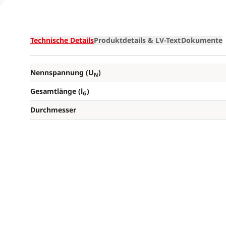
Technische Details
Produktdetails & LV-Text
Dokumente
Nennspannung (U
)
N
Gesamtlänge (l
)
G
Durchmesser