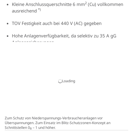
2
Kleine Anschlussquerschnitte 6 mm
(Cu) vollkommen
*)
ausreichend
TOV Festigkeit auch bei 440 V (AC) gegeben
Hohe Anlagenverfügbarkeit, da selektiv zu 35 A gG
Anlagensicherungen
Komplett leckstromfrei, da galvanische Trennung durch
ACI-Schalteinheit
Energetisch koordiniert innerhalb der Red/Line-
Produktfamilie
Loading
Vibrations- und schockgeprüft nach EN 60068-2
Push-in-Anschlusstechnik
Zum Schutz von Niederspannungs-Verbraucheranlagen vor
Überspannungen. Zum Einsatz im Blitz-Schutzzonen-Konzept an
Schnittstellen 0
– 1 und höher.
B
*)
Die Verdrahtung aller aktiven Leiter ist erd- und