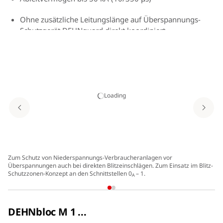
Ohne zusätzliche Leitungslänge auf Überspannungs-
Schutzgerät DEHNguard direkt koordiniert
Tiefer Schutzpegel
Funktions- / Defektanzeige durch grün-rote Markierung
im Sichtfenster
Loading
Einfacher, werkzeugloser Schutzmodulwechsel durch
Modulverriegelungssystem mit
Modulentriegelungstaste
Zum Schutz von Niederspannungs-Verbraucheranlagen vor
Überspannungen auch bei direkten Blitzeinschlägen. Zum Einsatz im Blitz-
Schutzzonen-Konzept an den Schnittstellen 0
– 1.
A
DEHNbloc M 1 ...