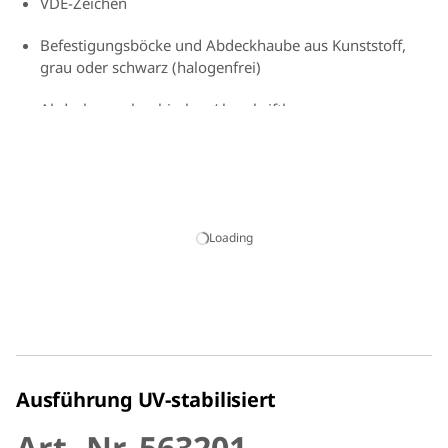
VDE-Zeichen
Befestigungsböcke und Abdeckhaube aus Kunststoff,
grau oder schwarz (halogenfrei)
Abdeckung plombierbar / beschriftbar
Aufsteckklemmen St/gal Zn
Mit 12 Kontaktzungen
Loading
Belegung:
Für Rd je eine Kontaktzunge
Für Fl je zwei Kontaktzungen
Ausführung UV-stabilisiert
Art.-Nr. 563201