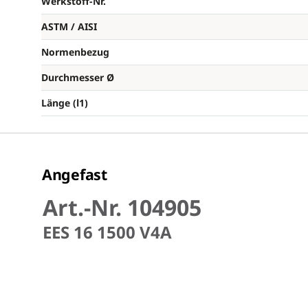
Werkstoff-Nr.
ASTM / AISI
Normenbezug
Durchmesser Ø
Länge (l1)
Angefast
Art.-Nr. 104905
EES 16 1500 V4A