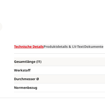
Loading
Technische Details
Produktdetails & LV-Text
Dokumente
Gesamtlänge (l1)
Werkstoff
Durchmesser Ø
Normenbezug