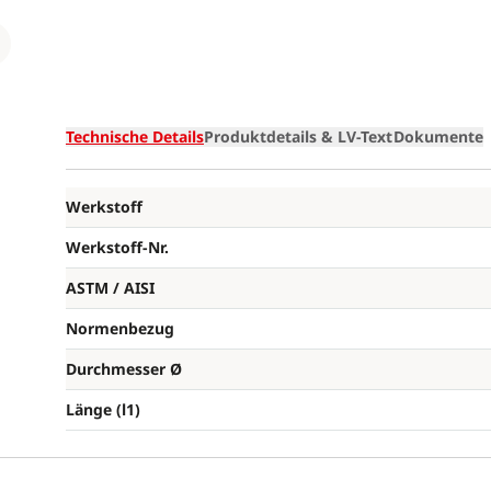
Loading
Technische Details
Produktdetails & LV-Text
Dokumente
Werkstoff
Werkstoff-Nr.
ASTM / AISI
Normenbezug
Durchmesser Ø
Länge (l1)