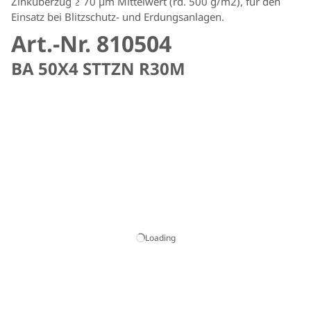
Zinküberzug ≥ 70 µm Mittelwert (rd. 500 g/m2), für den
Einsatz bei Blitzschutz- und Erdungsanlagen.
Art.-Nr. 810504
BA 50X4 STTZN R30M
Loading