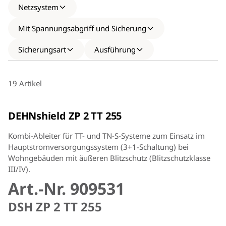
Netzsystem
Erfüllt die Anforderungen an das
Blitzstromableitvermögen nach DIN VDE 0100-534
Mit Spannungsabgriff und Sicherung
Sicherungsart
Ausführung
19 Artikel
DEHNshield ZP 2 TT 255
Kombi-Ableiter für TT- und TN-S-Systeme zum Einsatz im
Hauptstromversorgungssystem (3+1-Schaltung) bei
Wohngebäuden mit äußeren Blitzschutz (Blitzschutzklasse
III/IV).
Art.-Nr. 909531
DSH ZP 2 TT 255