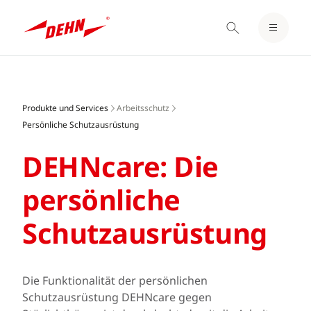
EINLOGGEN / REGISTRIEREN
Skip
MERKZETTEL
to
main
Produkte und Services
Arbeitsschutz
content
Persönliche Schutzausrüstung
DEHNcare: Die
persönliche
Schutzausrüstung
Die Funktionalität der persönlichen
Schutzausrüstung DEHNcare gegen