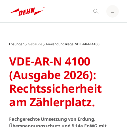
EINLOGGEN / REGISTRIEREN
Skip
MERKZETTEL
to
main
Lösungen
Gebäude
Anwendungsregel VDE-AR-N 4100
content
VDE-AR-N 4100
(Ausgabe 2026):
Rechtssicherheit
am Zählerplatz.
Fachgerechte Umsetzung von Erdung,
Überspannungsschutz und § 14a EnWG mit