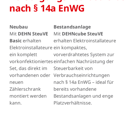
nach § 14a EnWG
Neubau
Bestandsanlage
Mit
DEHN SteuVE
Mit
DEHNcube SteuVE
Basic
erhalten
erhalten Elektroinstallateure
Elektroinstallateure
ein kompaktes,
ein komplett
vorverdrahtetes System zur
vorkonfektioniertes
einfachen Nachrüstung der
Set, das direkt im
Steuerbarkeit von
vorhandenen oder
Verbrauchseinrichtungen
neuen
nach § 14a EnWG – ideal für
Zählerschrank
bereits vorhandene
montiert werden
Bestandsanlagen und enge
kann.
Platzverhältnisse.