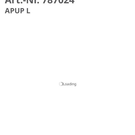
APUP L
Loading