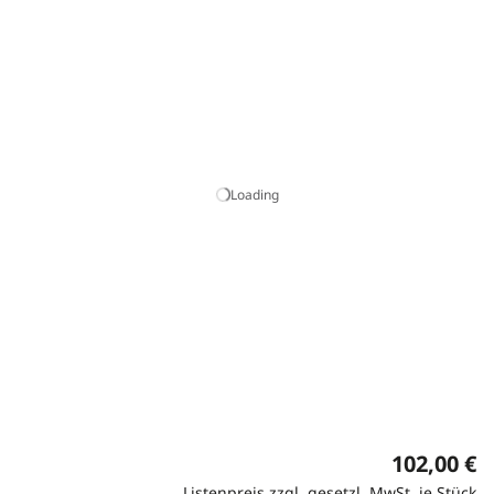
Loading
102,00 €
Listenpreis zzgl. gesetzl. MwSt. je Stück