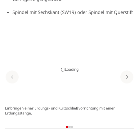
Spindel mit Sechskant (SW19) oder Spindel mit Querstift
Loading
Einbringen einer Erdungs- und Kurzschließvorrichtung mit einer
Mi
Erdungsstange.
Ba
mi