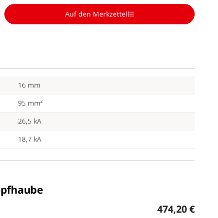
Auf den Merkzettel
16 mm
95 mm²
26,5 kA
18,7 kA
opfhaube
474,20 €