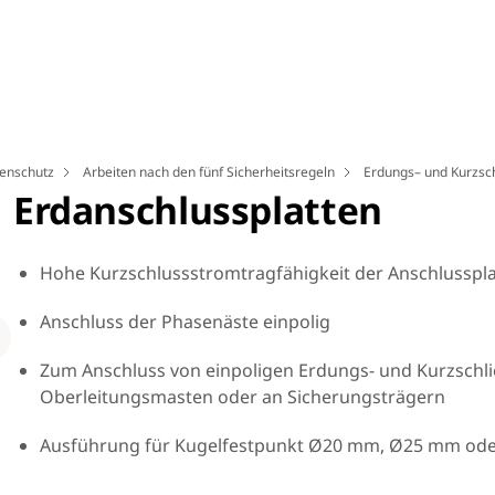
genschutz
Arbeiten nach den fünf Sicherheitsregeln
Erdungs– und Kurzsc
Erdanschlussplatten
Hohe Kurzschlussstromtragfähigkeit der Anschlusspla
Anschluss der Phasenäste einpolig
Loading
Zum Anschluss von einpoligen Erdungs- und Kurzsch
Oberleitungsmasten oder an Sicherungsträgern
Ausführung für Kugelfestpunkt Ø20 mm, Ø25 mm od
Erdungsfräsklemme mit Verdrehungsschutz montiert auf
Erdanschlussplatte.