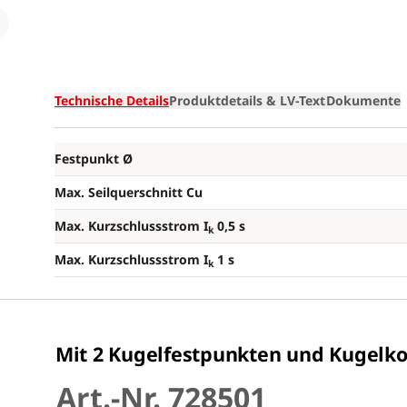
Loading
Technische Details
Produktdetails & LV-Text
Dokumente
Festpunkt Ø
Max. Seilquerschnitt Cu
Max. Kurzschlussstrom I
0,5 s
k
Max. Kurzschlussstrom I
1 s
k
Mit 2 Kugelfestpunkten und Kugelk
Art.-Nr. 728501