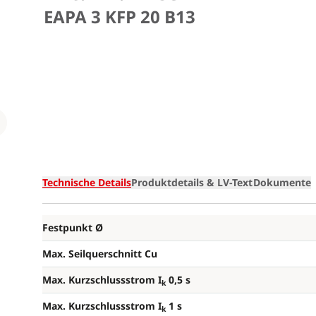
EAPA 3 KFP 20 B13
Loading
Technische Details
Produktdetails & LV-Text
Dokumente
Festpunkt Ø
Max. Seilquerschnitt Cu
Max. Kurzschlussstrom I
0,5 s
k
Max. Kurzschlussstrom I
1 s
k