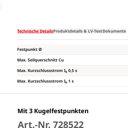
Loading
Technische Details
Produktdetails & LV-Text
Dokumente
Festpunkt Ø
Max. Seilquerschnitt Cu
Max. Kurzschlussstrom I
0,5 s
k
Max. Kurzschlussstrom I
1 s
k
Mit 3 Kugelfestpunkten
Art.-Nr. 728522