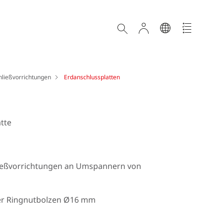
hließvorrichtungen
Erdanschlussplatten
tte
ließvorrichtungen an Umspannern von
er Ringnutbolzen Ø16 mm