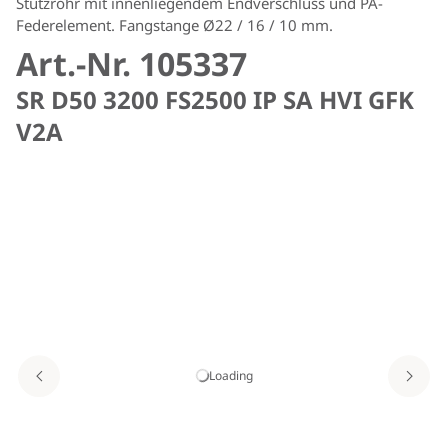
Stützrohr mit innenliegendem Endverschluss und PA-
Federelement. Fangstange Ø22 / 16 / 10 mm.
Art.-Nr. 105337
SR D50 3200 FS2500 IP SA HVI GFK
V2A
Loading