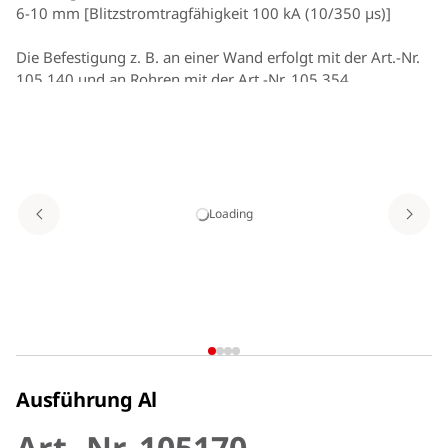
6-10 mm [Blitzstromtragfähigkeit 100 kA (10/350 µs)]
Die Befestigung z. B. an einer Wand erfolgt mit der Art.-Nr.
105 140 und an Rohren mit der Art.-Nr. 105 354.
Die maximale freie Länge bezieht sich auf die Spitze der
Fangstange bis zum oberen Halter (Befestigungspunkt).
Aus Stabilitätsgründen sollte der mittlere Halter (3
Befestigungen) möglichst unmittelbar unterhalb des oberen
Halters montiert werden. Der Abstand darf nicht mehr als
Loading
15 cm betragen. Der untere Halter (Befestigungspunkt) ist
im Bereich von ≤ 15 cm am Ende der Fangstange zu
installieren.
Ausführung Al
Art.-Nr. 105170