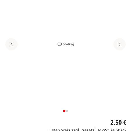
Loading
2,50 €
Listenpreis zzgl. gesetzl. MwSt. je Stück