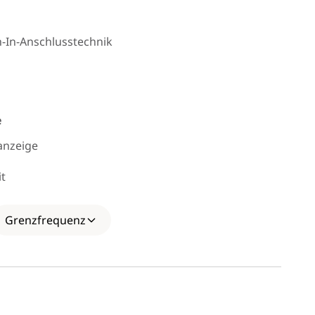
h-In-Anschlusstechnik
e
sanzeige
it
eb
Grenzfrequenz