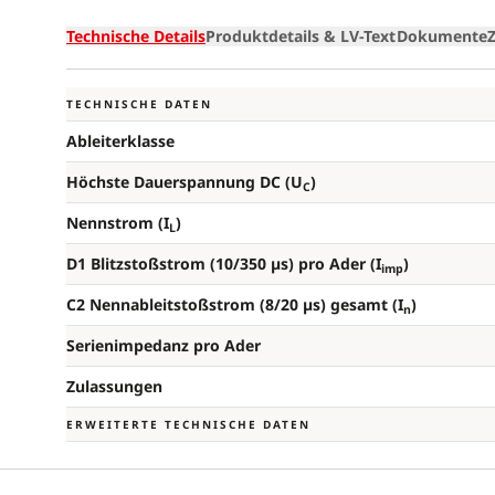
Technische Details
Produktdetails & LV-Text
Dokumente
TECHNISCHE DATEN
Ableiterklasse
Höchste Dauerspannung DC (U
)
C
Nennstrom (I
)
L
D1 Blitzstoßstrom (10/350 µs) pro Ader (I
)
imp
C2 Nennableitstoßstrom (8/20 µs) gesamt (I
)
n
Serienimpedanz pro Ader
Zulassungen
ERWEITERTE TECHNISCHE DATEN