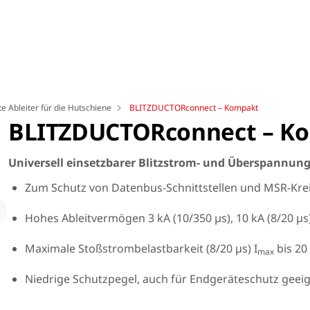
 Ableiter für die Hutschiene
BLITZDUCTORconnect – Kompakt
BLITZDUCTORconnect – K
Universell einsetzbarer Blitzstrom- und Überspannung
Zum Schutz von Datenbus-Schnittstellen und MSR-Kre
Loading
Hohes Ableitvermögen 3 kA (10/350 µs), 10 kA (8/20 µs
Maximale Stoßstrombelastbarkeit (8/20 µs) I
bis 20
max
Niedrige Schutzpegel, auch für Endgeräteschutz geei
Höchste Anlagenverfügbarkeit
Schn
Zulassungen für den Einsatz in eigensicheren Messkreisen
Inte