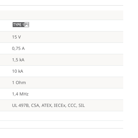
M
15 V
0,75 A
1,5 kA
10 kA
1 Ohm
1,4 MHz
UL 497B, CSA, ATEX, IECEx, CCC, SIL