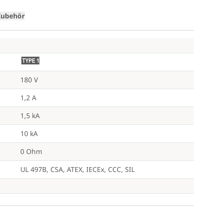
Zubehör
A
180 V
1,2 A
1,5 kA
10 kA
0 Ohm
UL 497B, CSA, ATEX, IECEx, CCC, SIL