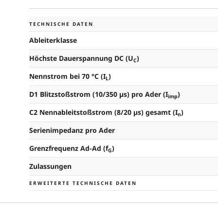
TECHNISCHE DATEN
Ableiterklasse
Höchste Dauerspannung DC (U
)
C
Nennstrom bei 70 °C (I
)
L
D1 Blitzstoßstrom (10/350 µs) pro Ader (I
)
imp
C2 Nennableitstoßstrom (8/20 µs) gesamt (I
)
n
Serienimpedanz pro Ader
Grenzfrequenz Ad-Ad (f
)
G
Zulassungen
ERWEITERTE TECHNISCHE DATEN