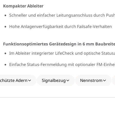
Kompakter Ableiter
Schneller und einfacher Leitungsanschluss durch Pus
Hohe Anlagenverfügbarkeit durch Failsafe-Verhalten
Funktionsoptimiertes Gerätedesign in 6 mm Baubreit
Im Ableiter integrierter LifeCheck und optische Statu
Einfache Status-Fernmeldung mit optionaler FM-Einhe
Vibrations- und schockgeprüft für den sicheren Betri
chützte Adern
Signalbezug
Nennstrom