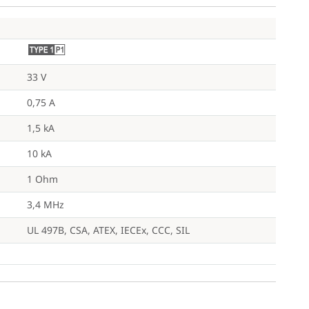
M
33 V
0,75 A
1,5 kA
10 kA
1 Ohm
3,4 MHz
UL 497B, CSA, ATEX, IECEx, CCC, SIL