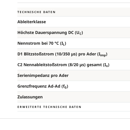
TECHNISCHE DATEN
Ableiterklasse
Höchste Dauerspannung DC (U
)
C
Nennstrom bei 70 °C (I
)
L
D1 Blitzstoßstrom (10/350 µs) pro Ader (I
)
imp
C2 Nennableitstoßstrom (8/20 µs) gesamt (I
)
n
Serienimpedanz pro Ader
Grenzfrequenz Ad-Ad (f
)
G
Zulassungen
ERWEITERTE TECHNISCHE DATEN