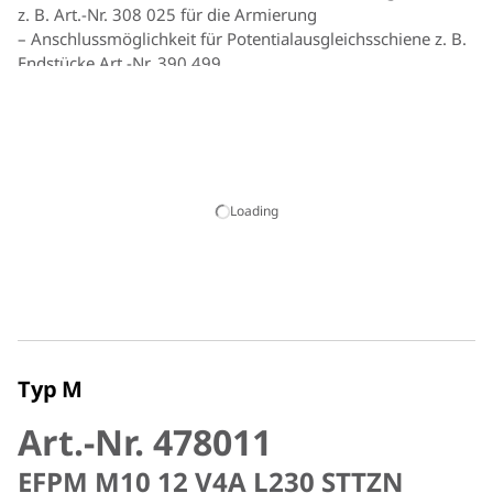
z. B. Art.-Nr. 308 025 für die Armierung
– Anschlussmöglichkeit für Potentialausgleichsschiene z. B.
Endstücke Art.-Nr. 390 499
– Anschlussmöglichkeit für Flachleiter an der
Anschlussplatte (vorne) oder ohne Anschlussachse (hinten)
z. B. Anschlussklemme Art.-Nr. 478 141 oder 478 129
– Anschlussachse eingeschraubt oder verpresst
– Abdeckung aus Kunststoff (gelb) aufrastbar und mit
druckgeprüftem O-Ring abgedichtet (Prüfdruck 0,5 bar)
Loading
Typ M
Art.-Nr. 478011
EFPM M10 12 V4A L230 STTZN