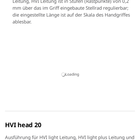
Leitung, HVI Leitung ist in Stufen (Rastpunkte) von 0,2
mm über das im Griff eingebaute Stellrad regulierbar;
die eingestellte Länge ist auf der Skala des Handgriffes
ablesbar.
Bedienung
Werkzeug mit Schneidkopf am geschnittenen Leitungsende
ansetzen.
Mit Drehbewegung im Uhrzeigersinn und leichter
Druckausübung mittels des Werkzeuges erfolgt der
Loading
Schneidvorgang / das Absetzen.
Das Anbringen des austauschbaren Schneidkopfes an den
Handgriff erfolgt werkzeuglos über eine Bajonettkupplung.
HVI head 20
Ausführung für HVI light Leitung, HVI light plus Leitung und